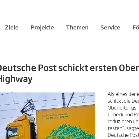
Ziele
Projekte
Themen
Service
Fö
Deutsche Post schickt ersten Ober
Highway
Als eines der
schickt die De
Oberleitungs-
Lübeck und Re
reduzieren un
testen“, sagte
Deutsche Post