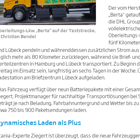
Der vom Herst
„Berta“ getau
die DHL Group
vollelektrisc
berleitungs-Lkw „Berta“ auf der Teststrecke,
Oberleitungs-
 Christian Bendel
fünf Kilomete
nd Lübeck pendeln und währenddessen zusätzlichen Strom aus de
äglich mehr als 80 Kilometer zurücklegen, während sie Brief- u
erteilzentren in Hamburg und Lübeck transportiert. Zu Beginn d
reitag im Einsatz sein, langfristig an sechs Tagen in der Woche. 
adestation am Briefzentrum Lübeck aufgeladen.
Das Fahrzeug verfügt über neun Batteriepakete mit einer Gesam
iegert, Projektmanager für nachhaltige Transportlösungen bei 
eträgt je nach Beladung, Fahrbahnuntergrund und Wetter bis zu
twa 750 bis 900 Paketsendungen laden.
ynamisches Laden als Plus
cania-Experte Ziegert ist überzeugt, dass die neue Fahrzeugge