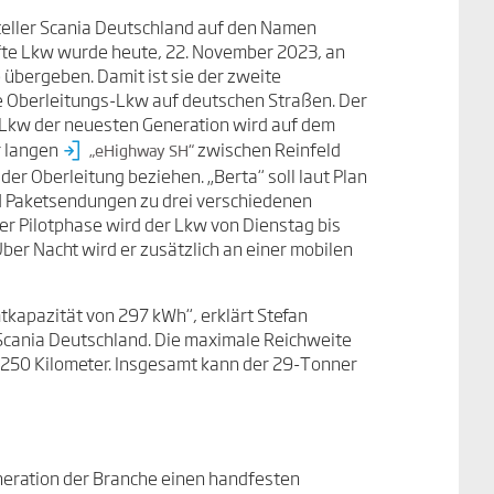
eller Scania Deutschland auf den Namen
fte Lkw wurde heute, 22. November 2023, an
 übergeben. Damit ist sie der zweite
he Oberleitungs-Lkw auf deutschen Straßen. Der
Lkw der neuesten Generation wird auf dem
r langen
zwischen Reinfeld
„eHighway SH“
r Oberleitung beziehen. „Berta“ soll laut Plan
nd Paketsendungen zu drei verschiedenen
er Pilotphase wird der Lkw von Dienstag bis
Über Nacht wird er zusätzlich an einer mobilen
tkapazität von 297 kWh“, erklärt Stefan
Scania Deutschland. Die maximale Reichweite
 250 Kilometer. Insgesamt kann der 29-Tonner
neration der Branche einen handfesten