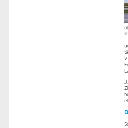
O
©
u
t
V
F
L
„
Z
b
e
D
S