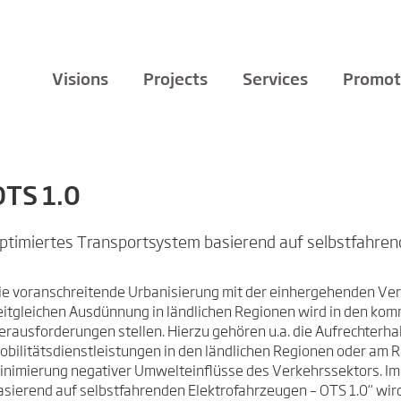
Visions
Projects
Services
Promot
OTS 1.0
ptimiertes Transportsystem basierend auf selbstfahre
ie voranschreitende Urbanisierung mit der einhergehenden Ve
eitgleichen Ausdünnung in ländlichen Regionen wird in den ko
erausforderungen stellen. Hierzu gehören u.a. die Aufrechterh
obilitätsdienstleistungen in den ländlichen Regionen oder am R
inimierung negativer Umwelteinflüsse des Verkehrssektors. Im
asierend auf selbstfahrenden Elektrofahrzeugen – OTS 1.0“ wir