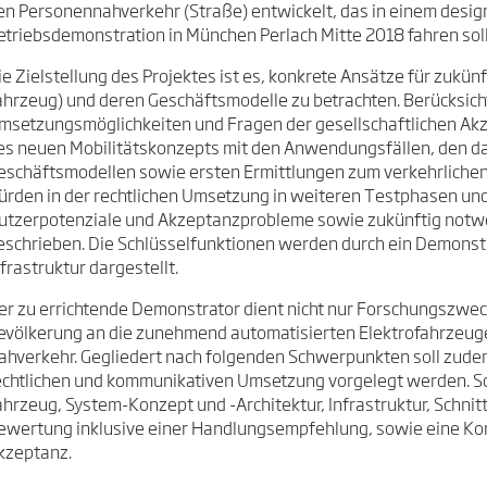
en Personennahverkehr (Straße) entwickelt, das in einem desig
etriebsdemonstration in München Perlach Mitte 2018 fahren soll
ie Zielstellung des Projektes ist es, konkrete Ansätze für zukün
ahrzeug) und deren Geschäftsmodelle zu betrachten. Berücksich
msetzungsmöglichkeiten und Fragen der gesellschaftlichen Akze
es neuen Mobilitätskonzepts mit den Anwendungsfällen, den d
eschäftsmodellen sowie ersten Ermittlungen zum verkehrlichen 
ürden in der rechtlichen Umsetzung in weiteren Testphasen und
utzerpotenziale und Akzeptanzprobleme sowie zukünftig not
eschrieben. Die Schlüsselfunktionen werden durch ein Demons
nfrastruktur dargestellt.
er zu errichtende Demonstrator dient nicht nur Forschungszwe
evölkerung an die zunehmend automatisierten Elektrofahrzeuge 
ahverkehr. Gegliedert nach folgenden Schwerpunkten soll zude
echtlichen und kommunikativen Umsetzung vorgelegt werden. Sc
ahrzeug, System-Konzept und -Architektur, Infrastruktur, Schnitt
ewertung inklusive einer Handlungsempfehlung, sowie eine Ko
kzeptanz.