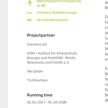
Netz­inte­gra­tion­/Kopp­lung
d
an EE
B
Schwere Nutzfahrzeuge
D
Wirtschaftsverkehr
F
U
d
Projectpartner
G
H
Siemens AG
N
IKEM - Institut für Klimaschutz,
b
Energie und Mobilität - Recht,
I
Ökonomie und Politik e.V.
D
IAV GmbH
B
N
TU München
r
F
B
Running time
A
01.01.2017 - 31.10.2018