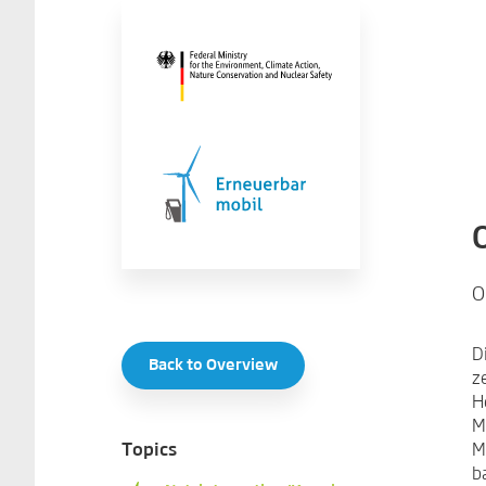
O
D
Back to Overview
z
H
M
M
Topics
b