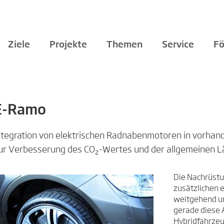
Ziele
Projekte
Themen
Service
Fö
E-Ramo
ntegration von elektrischen Radnabenmotoren in vorhan
ur Verbesserung des CO₂-Wertes und der allgemeinen 
Die Nachrüstu
zusätzlichen e
weitgehend u
gerade diese 
Hybridfahrzeu