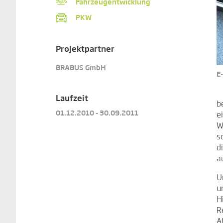
Fahrzeugentwicklung
PKW
Projektpartner
BRABUS GmbH
E
Laufzeit
b
01.12.2010 - 30.09.2011
e
W
s
d
a
U
u
H
R
A