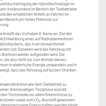
arktdurchdringung der Hybridtechnologie im
ein. Insbesondere im Bereich der Taxibetriebe
und des erheblichen Anteils an Fahrten im
en Bereich ein hohes Potenzial zur
rung.
lle knüpft das Vorhaben E-Ramo an. Ziel des
 die Entwicklung eines auf Radnabenmotoren
ybridsystems, das in ein konventionell
erden soll. Daneben wird das Fahrzeug mit
es Bremsen wieder aufgeladen wird. Die
, die also nicht nur zum Antrieb dienen,
msen in elektrische Energie umwandeln und in
gelegt, dass das Fahrzeug auf kurzen Strecken
tanwenderkreise wie dem Taxibetrieb zu
 einer dreimonatigen Testphase erprobt.
rten Teststrecke vor allem Erkenntnisse zu
femissionen sowie zum CO₂-Ausstoß gewonnen.
d fahrerbezogene Eigenschaften werden Inhalt