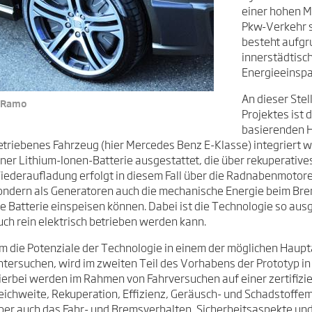
einer hohen M
Pkw-Verkehr s
besteht aufgr
innerstädtisch
Energieeinspa
An dieser Ste
-Ramo
Projektes ist
basierenden H
etriebenes Fahrzeug (hier Mercedes Benz E-Klasse) integriert w
iner Lithium-Ionen-Batterie ausgestattet, die über rekuperativ
iederaufladung erfolgt in diesem Fall über die Radnabenmotoren
ondern als Generatoren auch die mechanische Energie beim Bre
ie Batterie einspeisen können. Dabei ist die Technologie so aus
uch rein elektrisch betrieben werden kann.
m die Potenziale der Technologie in einem der möglichen Haup
ntersuchen, wird im zweiten Teil des Vorhabens der Prototyp in
ierbei werden im Rahmen von Fahrversuchen auf einer zertifizie
eichweite, Rekuperation, Effizienz, Geräusch- und Schadstof
ber auch das Fahr- und Bremsverhalten, Sicherheitsaspekte un