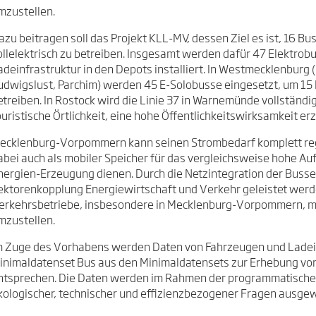
mzustellen.
azu beitragen soll das Projekt KLL-MV, dessen Ziel es ist, 16 
ollelektrisch zu betreiben. Insgesamt werden dafür 47 Elektrob
adeinfrastruktur in den Depots installiert. In Westmecklenburg 
udwigslust, Parchim) werden 45 E-Solobusse eingesetzt, um 15 L
etreiben. In Rostock wird die Linie 37 in Warnemünde vollständig 
ouristische Örtlichkeit, eine hohe Öffentlichkeitswirksamkeit er
ecklenburg-Vorpommern kann seinen Strombedarf komplett rege
abei auch als mobiler Speicher für das vergleichsweise hohe A
nergien-Erzeugung dienen. Durch die Netzintegration der Busse 
ektorenkopplung Energiewirtschaft und Verkehr geleistet werden
erkehrsbetriebe, insbesondere in Mecklenburg-Vorpommern, mot
mzustellen.
m Zuge des Vorhabens werden Daten von Fahrzeugen und Ladein
inimaldatenset Bus aus den Minimaldatensets zur Erhebung von
ntsprechen. Die Daten werden im Rahmen der programmatische
kologischer, technischer und effizienzbezogener Fragen ausgew