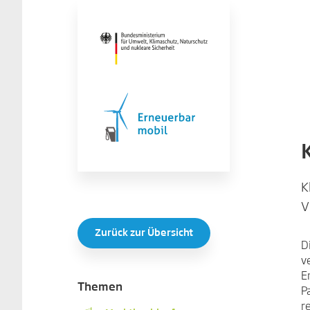
K
V
Zurück zur Übersicht
D
v
E
Themen
P
r