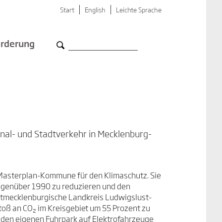
Start
English
Leichte Sprache
rderung
nal- und Stadtverkehr in Mecklenburg-
 Masterplan-Kommune für den Klimaschutz. Sie
gegenüber 1990 zu reduzieren und den
stmecklenburgische Landkreis Ludwigslust-
stoß an CO₂ im Kreisgebiet um 55 Prozent zu
d den eigenen Fuhrpark auf Elektrofahrzeuge