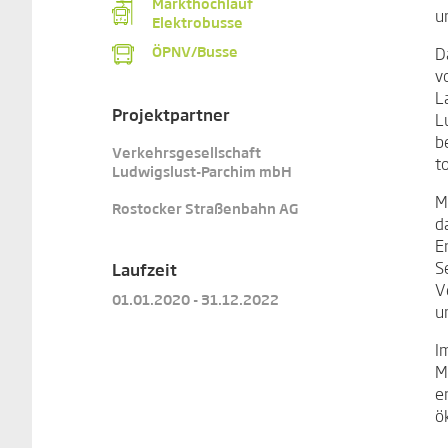
Markthochlauf
u
Elektrobusse
ÖPNV/Busse
D
v
L
Projektpartner
L
b
Verkehrsgesellschaft
t
Ludwigslust-Parchim mbH
M
Rostocker Straßenbahn AG
d
E
S
Laufzeit
V
01.01.2020 - 31.12.2022
u
I
M
e
ö