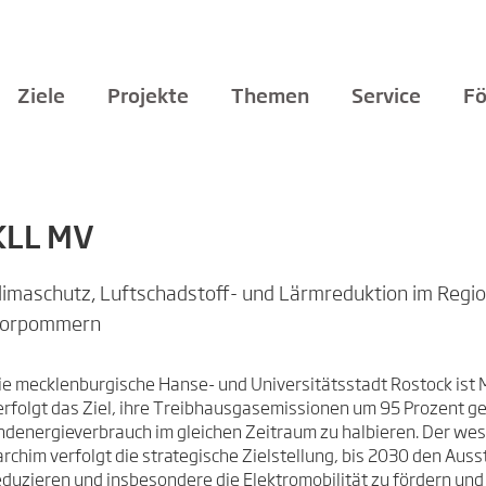
Ziele
Projekte
Themen
Service
Fö
KLL MV
limaschutz, Luftschadstoff- und Lärmreduktion im Regio
orpommern
ie mecklenburgische Hanse- und Universitätsstadt Rostock ist
erfolgt das Ziel, ihre Treibhausgasemissionen um 95 Prozent 
ndenergieverbrauch im gleichen Zeitraum zu halbieren. Der we
archim verfolgt die strategische Zielstellung, bis 2030 den Aus
eduzieren und insbesondere die Elektromobilität zu fördern un