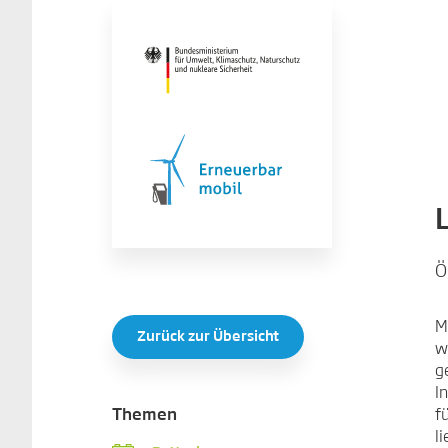
Ö
M
Zurück zur Übersicht
w
g
I
f
Themen
l