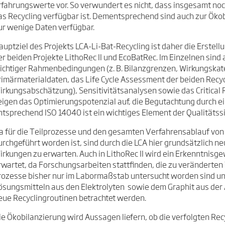
rfahrungswerte vor. So verwundert es nicht, dass insgesamt noc
as Recycling verfügbar ist. Dementsprechend sind auch zur Ök
ur wenige Daten verfügbar.
auptziel des Projekts LCA-Li-Bat-Recycling ist daher die Erstel
er beiden Projekte LithoRec II und EcoBatRec. Im Einzelnen sind 
ichtiger Rahmenbedingungen (z. B. Bilanzgrenzen, Wirkungskateg
rimärmaterialdaten, das Life Cycle Assessment der beiden Recyc
irkungsabschätzung), Sensitivitätsanalysen sowie das Critical 
eigen das Optimierungspotenzial auf, die Begutachtung durch e
ntsprechend ISO 14040 ist ein wichtiges Element der Qualitätss
a für die Teilprozesse und den gesamten Verfahrensablauf von
urchgeführt worden ist, sind durch die LCA hier grundsätzlich n
irkungen zu erwarten. Auch in LithoRec II wird ein Erkenntnis
rwartet, da Forschungsarbeiten stattfinden, die zu veränderte
rozesse bisher nur im Labormaßstab untersucht worden sind un
ösungsmitteln aus den Elektrolyten sowie dem Graphit aus de
eue Recyclingroutinen betrachtet werden.
ie Ökobilanzierung wird Aussagen liefern, ob die verfolgten Rec