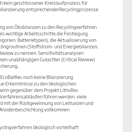
h kein geschlossener Kreislaufprozess für
obilanzierung entsprechenderRecyclingprozesse
lung von Ökobilanzen zu den Recyclingverfahren
als wichtige Arbeitsschritte die Festlegung
orien, Batterietypen), die Aktualisierung von
lingroutinen (Stoffstrom- und Energiebilanzen,
Review zu nennen. Sensitivitätsanalysen
inen unabhängigen Gutachter (Critical Review)
icherung.
 EcoBatRec noch keine Bilanzierung
eue Erkenntnisse zu den ökologischen
gewinn gegenüber dem Projekt LithoRec
n Verfahrensabläufen führen werden, viele
d mit der Rückgewinnung von Leitsalzen und
r Anodenbeschichtung vollkommen
yclingverfahren ökologisch vorteilhaft