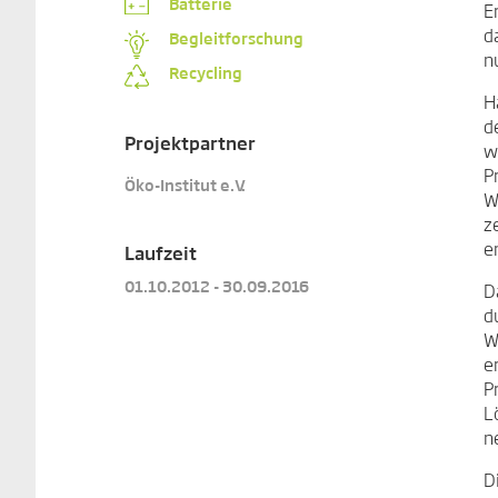
Batterie
E
d
Begleitforschung
n
Recycling
H
d
Projektpartner
w
P
Öko-Institut e.V.
W
z
e
Laufzeit
01.10.2012 - 30.09.2016
D
d
W
e
P
L
n
D