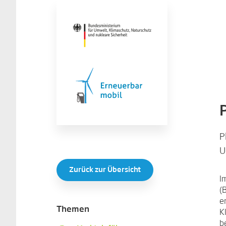
P
U
Zurück zur Übersicht
I
(
e
Themen
K
b