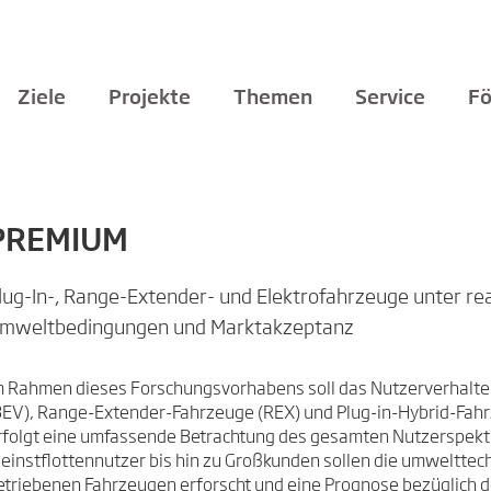
Ziele
Projekte
Themen
Service
Fö
PREMIUM
lug-In-, Range-Extender- und Elektrofahrzeuge unter rea
mweltbedingungen und Marktakzeptanz
m Rahmen dieses Forschungsvorhabens soll das Nutzerverhalten
BEV), Range-Extender-Fahrzeuge (REX) und Plug-in-Hybrid-Fahr
rfolgt eine umfassende Betrachtung des gesamten Nutzerspek
leinstflottennutzer bis hin zu Großkunden sollen die umweltte
etriebenen Fahrzeugen erforscht und eine Prognose bezüglich d