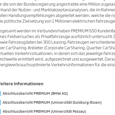
ür die von der Bundesregierung angestrebte eine Million zugela
nhand der Nutzer- und Marktakzeptanzanalysen, die im Rahmen
ollen Handlungsempfehlungen abgeleitet werden, welche die n
ie politische Zielsetzung von 1 Millionen elektrischen Fahrzeuge
nsgesamt werden im Verbundvorhaben PREMIUM 650 Kundenfah
ines Feldversuches als Privatfahrzeuge ausführlich untersucht.
owie Fahrzeugdaten bei 300 Leasing-Fahrzeugen verschiedener 
ber CarSharing-Anbieter (Corporate CarSharing, Quartier CarShari
ktuellen Verkehrssituationen, in denen sich das jeweilige Fahrz
eichweite ermittelt wird, aufgezeichnet und ausgewertet. Dara
nergieverbrauchsoptimierte Verkehrsinformationen für die einz
eitere Informationen
⇥
Abschlussbericht PREMIUM (BMW AG)
⇥
Abschlussbericht PREMIUM (Universität Duisburg-Essen)
⇥
Abschlussbericht PREMIUM (Universität Passau)