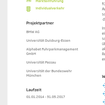
Markteinführung
f
Individualverkehr
A
s
d
Projektpartner
I
BMW AG
e
s
Universität Duisburg-Essen
ü
a
Alphabet Fuhrparkmanagement
R
GmbH
e
Universität Passau
Universität der Bundeswehr
München
W
Laufzeit
01.01.2014 - 31.05.2017