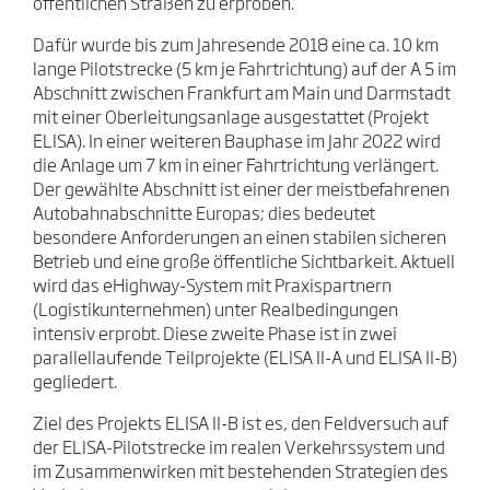
öffentlichen Straßen zu erproben.
Dafür wurde bis zum Jahresende 2018 eine ca. 10 km
lange Pilotstrecke (5 km je Fahrtrichtung) auf der A 5 im
Abschnitt zwischen Frankfurt am Main und Darmstadt
mit einer Oberleitungsanlage ausgestattet (Projekt
ELISA). In einer weiteren Bauphase im Jahr 2022 wird
die Anlage um 7 km in einer Fahrtrichtung verlängert.
Der gewählte Abschnitt ist einer der meistbefahrenen
Autobahnabschnitte Europas; dies bedeutet
besondere Anforderungen an einen stabilen sicheren
Betrieb und eine große öffentliche Sichtbarkeit. Aktuell
wird das eHighway-System mit Praxispartnern
(Logistikunternehmen) unter Realbedingungen
intensiv erprobt. Diese zweite Phase ist in zwei
parallellaufende Teilprojekte (ELISA II-A und ELISA II-B)
gegliedert.
Ziel des Projekts ELISA II-B ist es, den Feldversuch auf
der ELISA-Pilotstrecke im realen Verkehrssystem und
im Zusammenwirken mit bestehenden Strategien des