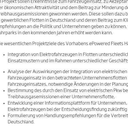
m Projekt sollen Erkenntnisse zum Fahrzeugeinsatz, zu Akzep
er ökonomischen Attraktivität und dem Beitrag zur Minderung 
reibhausgasemissionen gewonnen werden. Diese sollen dazu be
n gewerblichen Flotten in Deutschland und deren Beitrag zum K
mpfehlungen an die Politik und Unternehmen geben zu können, w
uhrparks in den kommenden Jahren erhöht werden kann.
ie wesentlichen Projektziele des Vorhabens ePowered Fleets H
Integration von Elektrofahrzeugen in Flotten unterschiedlic
Einsatzmustern und im Rahmen unterschiedlicher Geschäft
Analyse der Auswirkungen der Integration von elektrisch
Fahrzeugeinsatz in den betrachteten Unternehmensflotten 
Fahrzeugeinsatzes, notwendige Änderungen in der Planung
Bestimmung des durch den Einsatz von elektrischen Pkw be
Treibhausgasemissionen einer Unternehmensflotte,
Entwicklung einer Informationsplattform für Unternehmen, 
Elektrofahrzeugen bei der Entscheidungsfindung zukünfti
Formulierung von Handlungsempfehlungen für die Verbreitu
Deutschland.