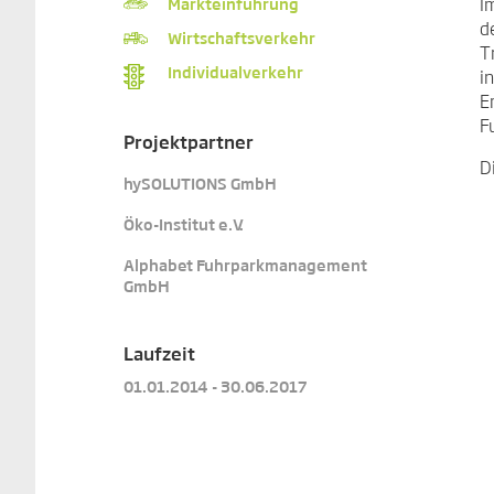
I
Markteinführung
d
Wirtschaftsverkehr
T
Individualverkehr
i
E
F
Projektpartner
D
hySOLUTIONS GmbH
Öko-Institut e.V.
Alphabet Fuhrparkmanagement
GmbH
Laufzeit
01.01.2014 - 30.06.2017