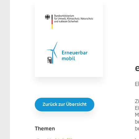
E
Z
Zurück zur Übersicht
E
M
b
b
Themen