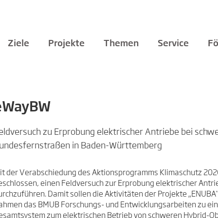
Ziele
Projekte
Themen
Service
Fö
eWayBW
eldversuch zu Erprobung elektrischer Antriebe bei sch
undesfernstraßen in Baden-Württemberg
it der Verabschiedung des Aktionsprogramms Klimaschutz 202
eschlossen, einen Feldversuch zur Erprobung elektrischer Ant
urchzuführen. Damit sollen die Aktivitäten der Projekte „ENUBA
ahmen das BMUB Forschungs- und Entwicklungsarbeiten zu ein
esamtsystem zum elektrischen Betrieb von schweren Hybrid-Obe