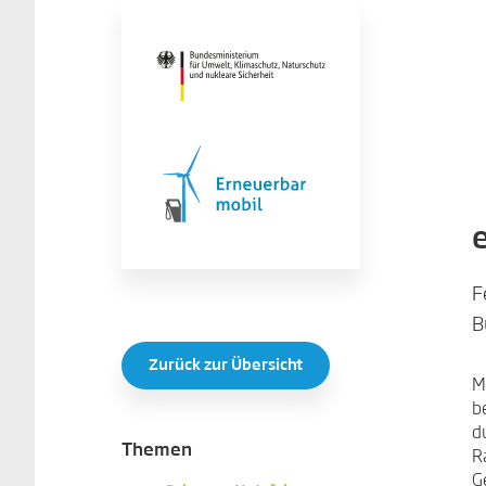
F
B
Zurück zur Übersicht
M
b
d
Themen
R
G