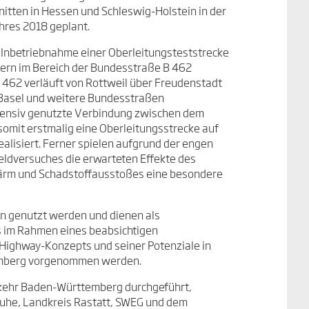
itten in Hessen und Schleswig-Holstein in der
ahres 2018 geplant.
 Inbetriebnahme einer Oberleitungsteststrecke
ern im Bereich der Bundesstraße B 462
462 verläuft von Rottweil über Freudenstadt
- Basel und weitere Bundesstraßen
ntensiv genutzte Verbindung zwischen dem
somit erstmalig eine Oberleitungsstrecke auf
alisiert. Ferner spielen aufgrund der engen
eldversuches die erwarteten Effekte des
Lärm und Schadstoffausstoßes eine besondere
en genutzt werden und dienen als
s im Rahmen eines beabsichtigen
eHighway-Konzepts und seiner Potenziale in
emberg vorgenommen werden.
kehr Baden-Württemberg durchgeführt,
ruhe, Landkreis Rastatt, SWEG und dem