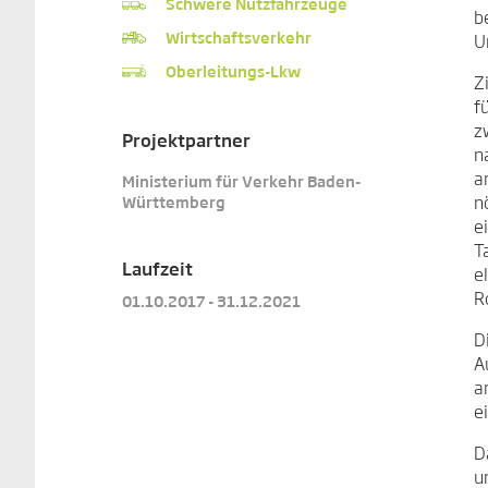
Schwere Nutzfahrzeuge
b
Wirtschaftsverkehr
U
Oberleitungs-Lkw
Z
f
z
Projektpartner
n
a
Ministerium für Verkehr Baden-
n
Württemberg
e
T
Laufzeit
e
Ro
01.10.2017 - 31.12.2021
D
A
a
e
D
u