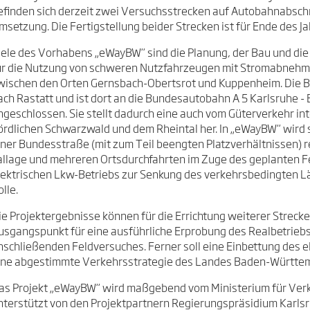
efinden sich derzeit zwei Versuchsstrecken auf Autobahnabschn
msetzung. Die Fertigstellung beider Strecken ist für Ende des J
iele des Vorhabens „eWayBW“ sind die Planung, der Bau und die
ür die Nutzung von schweren Nutzfahrzeugen mit Stromabnehm
wischen den Orten Gernsbach-Obertsrot und Kuppenheim. Die B 
ach Rastatt und ist dort an die Bundesautobahn A 5 Karlsruhe 
ngeschlossen. Sie stellt dadurch eine auch vom Güterverkehr i
ördlichen Schwarzwald und dem Rheintal her. In „eWayBW“ wird 
iner Bundesstraße (mit zum Teil beengten Platzverhältnissen) re
allage und mehreren Ortsdurchfahrten im Zuge des geplanten F
lektrischen Lkw-Betriebs zur Senkung des verkehrsbedingten 
lle.
ie Projektergebnisse können für die Errichtung weiterer Streck
usgangspunkt für eine ausführliche Erprobung des Realbetrieb
nschließenden Feldversuches. Ferner soll eine Einbettung des 
ine abgestimmte Verkehrsstrategie des Landes Baden-Württ
as Projekt „eWayBW“ wird maßgebend vom Ministerium für Ver
nterstützt von den Projektpartnern Regierungspräsidium Karls